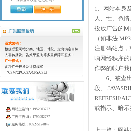
1、网站本身
人、性、色情
投放广告的网
（如非法 M
游戏营销：
注册码站点，
根据联盟网站分类、地区、时段、定向锁定目标
人群传播及广告效果监测等多重保障和服务！
响网络秩序的
广告模式：
多种广告投放及计费模式
作弊的帐户我
（CPM/CPC/CPA/CPS/CPL）
6、被查出同
段、 JAVAS
REFRESH
或指示、暗示
网站主咨询：1952963777
广告主咨询：1795992777
服务热线：0592-5194847
上一篇：
网站