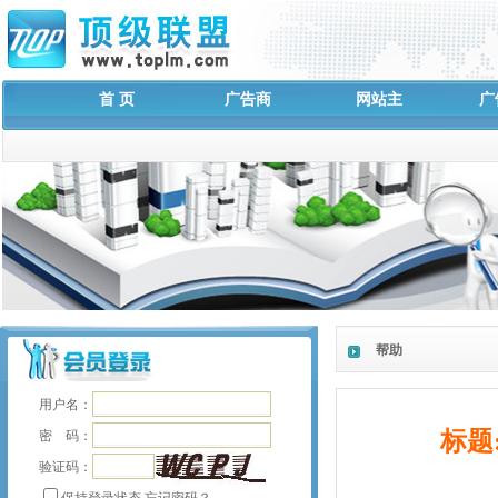
首 页
广告商
网站主
广
帮助
用户名：
标题
密 码：
验证码：
保持登录状态
忘记密码？